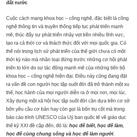
đất nước
Cuộc cách mạng khoa học – công nghệ, đặc biệt là công
nghệ thông tin và truyền thông tiếp tục phát triển mạnh
mẽ, thúc đẩy sự phát triển nhảy vọt trên nhiều lĩnh vực,
tạo ra cả thời cơ và thách thức đối với mọi quốc gia. Có
thể nói trong lịch sử phát triển của thế giới chưa có một
thời kỳ nào mà nhân loại đứng trước những cơ hội phát
triển to lớn do sự tác động mạnh mẽ của những tiến bộ
khoa học – công nghệ hiện đại. Điều này cũng đang đặt
ra vấn đề con người học tập suốt đời đã trở thành một xu
thế, học hành của mọi người diễn ra ở mọi nơi, mọi lúc.
Xây dựng một xã hội học tập suốt đời cần dựa trên cơ sở
bốn yêu cầu cơ bản hay còn gọi là bốn trụ cột mà trong
báo cáo trình UNESCO của Uỷ ban quốc tế về giáo dục
thế kỷ XXI đề cập đến, đó là:
học để biết, học để làm,
học để cùng chung sống và học để làm người
.