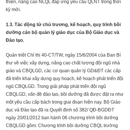
thiện, nâng cao NLQL đáp ứng yêu cầu QLNT trong thời
kỳ mới.
1.3.
Tác động từ chủ trương, kế hoạch
, quy trình
bồi
dưỡng cán bộ quản lý giáo dục của Bộ Giáo dục và
Đào tạo
.
Quán triệt Chỉ thị 40-CT/TW, ngày 15/6/2004 của Ban Bí
thư về việc xây dựng, nâng cao chất lượng đội ngũ nhà
giáo và CBQLGD, các cơ quan quản lý GD&ĐT các cấp
đã triển khai xây dựng quy hoạch, kế hoạch phát triển đội
ngũ CBQLGD. Trong giải pháp phát triển đội ngũ
CBQLGD, vấn đề đào tạo, bồi dưỡng đã được đặt ra như
một yêu cầu cấp bách trong giai đoạn hiện nay. Bộ Giáo
dục và Đào tạo đã ra Quyết định số 382/ QĐ-BGDĐT
ngày 20/01/2012 ban hành 06 chương trình bồi dưỡng
CBQLGD gồm: Chương trình bồi dưỡng CBQL trường