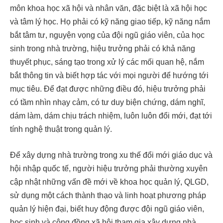
môn khoa học xã hội và nhân văn, đặc biệt là xã hội học
và tâm lý học. Họ phải có kỹ năng giao tiếp, kỹ năng nắm
bắt tâm tư, nguyện vọng của đội ngũ giáo viên, của học
sinh trong nhà trường, hiệu trưởng phải có khả năng
thuyết phục, sáng tạo trong xử lý các mối quan hệ, nắm
bắt thông tin và biết hợp tác với mọi người để hướng tới
mục tiêu. Để đạt được những điều đó, hiệu trưởng phải
có tầm nhìn nhạy cảm, có tư duy biện chứng, dám nghĩ,
dám làm, dám chịu trách nhiệm, luôn luôn đổi mới, đạt tới
tính nghệ thuật trong quản lý.
Để xây dựng nhà trường trong xu thế đổi mới giáo dục và
hội nhập quốc tế, người hiệu trưởng phải thường xuyên
cập nhật những vấn đề mới về khoa học quản lý, QLGD,
sử dụng một cách thành thạo và linh hoạt phương pháp
quản lý hiện đại, biết huy động được đội ngũ giáo viên,
học sinh và cộng đồng xã hội tham gia xây dựng nhà