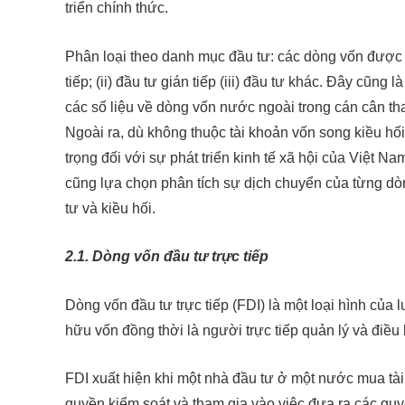
triển chính thức.
Phân loại theo danh mục đầu tư: các dòng vốn được ch
tiếp; (ii) đầu tư gián tiếp (iii) đầu tư khác. Đây cũn
các số liệu về dòng vốn nước ngoài trong cán cân th
Ngoài ra, dù không thuộc tài khoản vốn song kiều h
trọng đối với sự phát triển kinh tế xã hội của Việt Nam.
cũng lựa chọn phân tích sự dịch chuyển của từng dò
tư và kiều hối.
2.1. Dòng vốn đầu tư trực tiếp
Dòng vốn đầu tư trực tiếp (FDI) là một loại hình của
hữu vốn đồng thời là người trực tiếp quản lý và điều 
FDI xuất hiện khi một nhà đầu tư ở một nước mua tài
quyền kiểm soát và tham gia vào việc đưa ra các quy