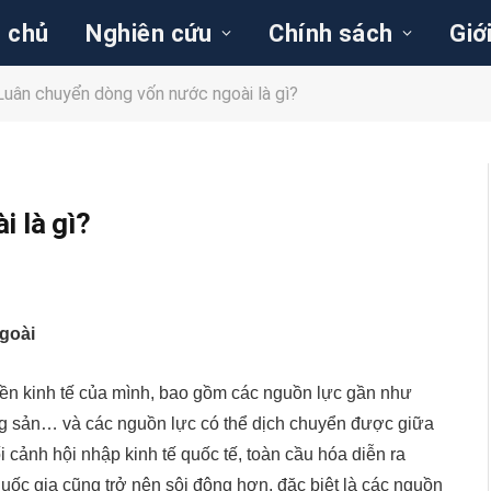
 chủ
Nghiên cứu
Chính sách
Giớ
Luân chuyển dòng vốn nước ngoài là gì?
 là gì?
goài
nền kinh tế của mình, bao gồm các nguồn lực gần như
ng sản… và các nguồn lực có thể dịch chuyển được giữa
 cảnh hội nhập kinh tế quốc tế, toàn cầu hóa diễn ra
ốc gia cũng trở nên sôi động hơn, đặc biệt là các nguồn