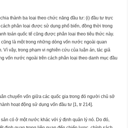
ia thành ba loại theo chức năng đầu tư: (i) đầu tư trực
g là cách phân loại được sử dụng phổ biến, đồng thời trong
anh toán quốc tế cũng được phân loại theo tiêu thức này.
ối cũng là một trong những dòng vốn nước ngoài quan
 Vì vậy, trong phạm vi nghiên cứu của luận án, tác giả
ng vốn nước ngoài trên cách phân loại theo danh mục đầu
 luân chuyển vốn giữa các quốc gia trong đó người chủ sở
hành hoạt động sử dụng vốn đầu tư [1, tr 214].
 sản có ở một nước khác với ý định quản lý nó. Do đó,
ết định quan trọng liên quan đến chiến lược, chính sách