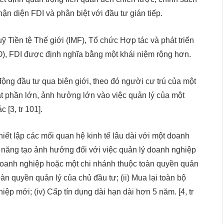
hận diện FDI và phân biệt với đầu tư gián tiếp.
Tiền tệ Thế giới (IMF), Tổ chức Hợp tác và phát triển
, FDI được định nghĩa bằng một khái niệm rộng hơn.
động đầu tư qua biên giới, theo đó người cư trú của một
t phần lớn, ảnh hưởng lớn vào việc quản lý của một
 [3, tr 101].
ết lập các mối quan hệ kinh tế lâu dài với một doanh
ả năng tạo ảnh hưởng đối với việc quản lý doanh nghiệp
 doanh nghiệp hoặc một chi nhánh thuộc toàn quyền quản
n quyền quản lý của chủ đầu tư; (ii) Mua lại toàn bộ
ệp mới; (iv) Cấp tín dụng dài hạn dài hơn 5 năm. [4, tr