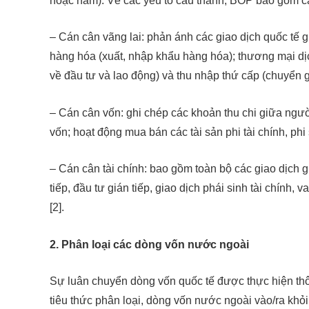
hoặc năm). Về các yếu tố cấu thành, BOP bao gồm c
– Cán cân vãng lai: phản ánh các giao dịch quốc tế 
hàng hóa (xuất, nhập khẩu hàng hóa); thương mại dịc
về đầu tư và lao động) và thu nhập thứ cấp (chuyển g
– Cán cân vốn: ghi chép các khoản thu chi giữa ngườ
vốn; hoạt động mua bán các tài sản phi tài chính, phi
– Cán cân tài chính: bao gồm toàn bộ các giao dịch g
tiếp, đầu tư gián tiếp, giao dịch phái sinh tài chính, 
[2].
2. Phân loại các dòng vốn nước ngoài
Sự luân chuyển dòng vốn quốc tế được thực hiện thô
tiêu thức phân loại, dòng vốn nước ngoài vào/ra khỏi