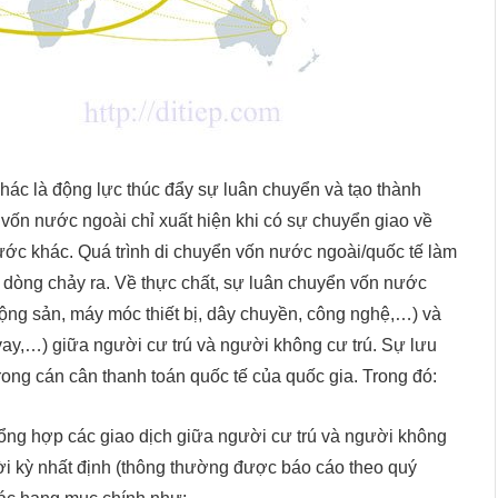
khác là động lực thúc đẩy sự luân chuyển và tạo thành
vốn nước ngoài chỉ xuất hiện khi có sự chuyển giao về
ước khác. Quá trình di chuyển vốn nước ngoài/quốc tế làm
 dòng chảy ra. Về thực chất, sự luân chuyển vốn nước
động sản, máy móc thiết bị, dây chuyền, công nghệ,…) và
o vay,…) giữa người cư trú và người không cư trú. Sự lưu
ong cán cân thanh toán quốc tế của quốc gia. Trong đó:
tổng hợp các giao dịch giữa người cư trú và người không
hời kỳ nhất định (thông thường được báo cáo theo quý