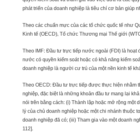
phát triển của doanh nghiệp là tiêu chí cơ bản giúp n
Theo các chuẩn mực của các tổ chức quốc tế như Quỹ 
Kinh tế (OECD), Tổ chức Thương mại Thế giới (WTO)
Theo IMF: Đầu tư trực tiếp nước ngoài (FDI) là hoạt 
nước có quyền kiểm soát hoặc có khả năng kiểm soá
doanh nghiệp là người cư trú của một nền kinh tế khác
Theo OECD: Đầu tư trực tiếp được thực hiện nhằm thi
nghiệp, đặc biệt là những khoản đầu tư mang lại kh
nói trên bằng cách: (i) Thành lập hoặc mở rộng một
lý của chủ doanh nghiệp hoặc một chi nhánh thuộc toà
doanh nghiệp đã có; (iii) Tham gia vào một doanh nghi
112].