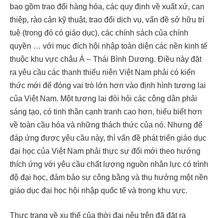
bao gồm trao đổi hàng hóa, các quy định về xuất xứ, can
thiệp, rào cản kỹ thuật, trao đổi dịch vụ, vấn đề sở hữu trí
tuệ (trong đó có giáo dục), các chính sách của chính
quyền … với mục đích hội nhập toàn diện các nền kinh tế
thuộc khu vực châu Á – Thái Bình Dương. Điều này đặt
ra yêu cầu các thanh thiếu niên Việt Nam phải có kiến
thức mới để đóng vai trò lớn hơn vào định hình tương lai
của Việt Nam. Một tương lai đòi hỏi các công dân phải
sáng tạo, có tinh thần cạnh tranh cao hơn, hiểu biết hơn
về toàn cầu hóa và những thách thức của nó. Nhưng để
đáp ứng được yêu cầu này, thì vấn đề phát triển giáo dục
đại học của Việt Nam phải thực sự đổi mới theo hướng
thích ứng với yêu cầu chất lượng nguồn nhân lực có trình
độ đại học, đảm bảo sự công bằng và thụ hưởng một nền
giáo dục đại học hội nhập quốc tế và trong khu vực.
Thực trạng về xu thế của thời đại nêu trên đã đặt ra