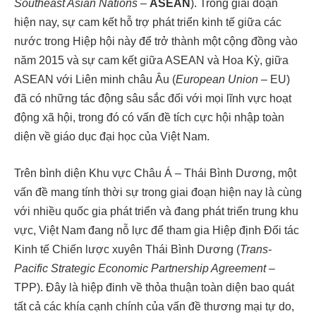
Southeast Asian Nations
–
ASEAN
). Trong giai đoạn
hiện nay, sự cam kết hỗ trợ phát triển kinh tế giữa các
nước trong Hiệp hội này để trở thành một cộng đồng vào
năm 2015 và sự cam kết giữa ASEAN và Hoa Kỳ, giữa
ASEAN với Liên minh châu Âu (
European
Union –
EU)
đã có những tác động sâu sắc đối với mọi lĩnh vực hoạt
động xã hội, trong đó có vấn đề tích cực hội nhập toàn
diện về giáo dục đại học của Việt Nam.
Trên bình diện Khu vực Châu Á – Thái Bình Dương, một
vấn đề mang tính thời sự trong giai đoạn hiện nay là cùng
với nhiều quốc gia phát triển và đang phát triển trung khu
vực, Việt Nam đang nỗ lực để tham gia Hiệp định Đối tác
Kinh tế Chiến lược xuyên Thái Bình Dương (
Trans-
Pacific Strategic Economic Partnership Agreement
–
TPP). Đây là hiệp đinh về thỏa thuận toàn diện bao quát
tất cả các khía cạnh chính của vấn đề thương mại tự do,