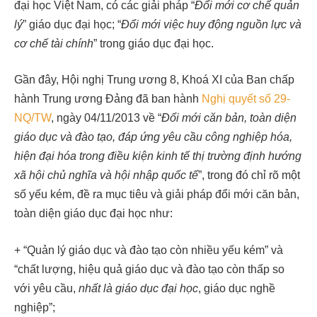
đại học Việt Nam, có các giải pháp “
Đổi
mới cơ chế quản
lý
” giáo dục đại học; “
Đổi
mới việc huy động nguồn lực và
cơ chế tài chính
” trong giáo dục đại học.
Gần đây, Hội nghị Trung ương 8, Khoá XI của Ban chấp
hành Trung ương Đảng đã ban hành
Nghị quyết số 29-
NQ/TW
, ngày 04/11/2013 về “
Đổi
mới
căn
bản,
toàn
diện
giáo
dục
và
đào
tạo,
đáp
ứng
yêu
cầu
công
nghiệp
hóa,
hiện
đại
hóa
trong
điều
kiện
kinh
tế
thị
trường
định
hướng
xã
hội
chủ
nghĩa
và
hội
nhập
quốc
tế
”, trong đó chỉ rõ một
số yếu kém, đề ra mục tiêu và giải pháp đổi mới căn bản,
toàn diện giáo dục đại học như:
+ “Quản lý giáo dục và đào tạo còn nhiều yếu kém” và
“chất lượng, hiệu quả giáo dục và đào tạo còn thấp so
với yêu cầu,
nhất là giáo dục đại học
, giáo dục nghề
nghiệp”;