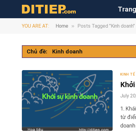
Trang
»
YOU ARE AT:
Home
Posts Tagged "Kinh doanh"
Chủ đề:
Kinh doanh
KINH TẾ
Khởi
July 20
1. Khá
từ điể
doanh 